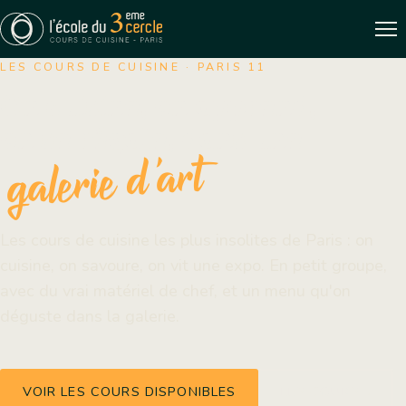
LES COURS DE CUISINE · PARIS 11
On cuisine, on apprend,
on se régale, dans une
galerie d'art
Les cours de cuisine les plus insolites de Paris : on
cuisine, on savoure, on vit une expo. En petit groupe,
avec du vrai matériel de chef, et un menu qu'on
déguste dans la galerie.
VOIR LES COURS DISPONIBLES
LES COURS ↓