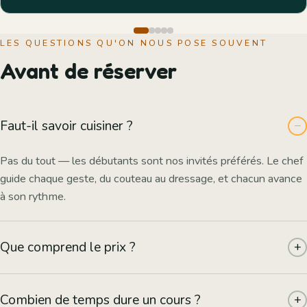
LES QUESTIONS QU'ON NOUS POSE SOUVENT
Avant de réserver
Faut-il savoir cuisiner ?
−
Pas du tout — les débutants sont nos invités préférés. Le chef
guide chaque geste, du couteau au dressage, et chacun avance
à son rythme.
Que comprend le prix ?
+
Tout : l'encadrement par le chef, tous les ingrédients et le
Combien de temps dure un cours ?
+
matériel, le repas complet dégusté sur place dans la galerie, le